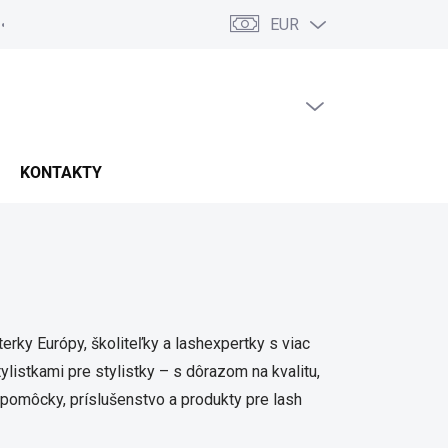
EUR
PRÁZDNY KOŠÍK
NÁKUPNÝ
KOŠÍK
KONTAKTY
rky Európy, školiteľky a lashexpertky s viac
istkami pre stylistky – s dôrazom na kvalitu,
 pomôcky, príslušenstvo a produkty pre lash