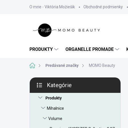
Prejsť
O mne - Viktória Možiešik
Obchodné podmienky
na
obsah
PRODUKTY
ORGANELLE PROMADE
Domov
Predávané značky
MOMO Beauty
B
Kategórie
o
Preskočiť
č
kategórie
n
Produkty
ý
Mihalnice
p
a
Volume
n