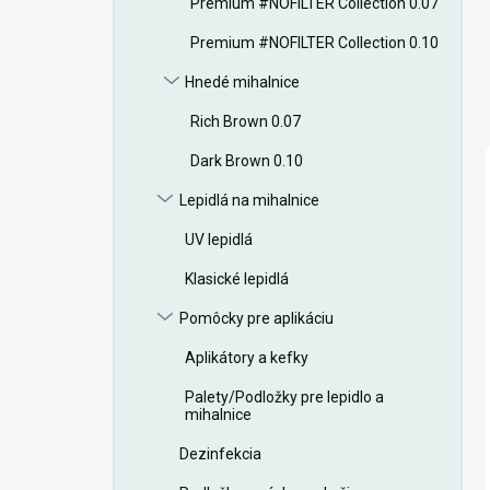
Premium #NOFILTER Collection 0.07
e
l
Premium #NOFILTER Collection 0.10
Hnedé mihalnice
Rich Brown 0.07
Dark Brown 0.10
Lepidlá na mihalnice
UV lepidlá
Klasické lepidlá
Pomôcky pre aplikáciu
Aplikátory a kefky
Palety/Podložky pre lepidlo a
mihalnice
Dezinfekcia