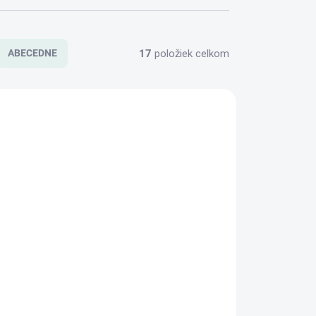
17
položiek celkom
ABECEDNE
00626
0000622
ADOM
SKLADOM
>5 KS)
(>5 KS)
ice
Silikónová Luxusná
kefka na mihalnice s
vrchnákom