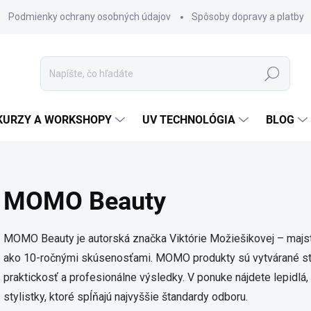
Podmienky ochrany osobných údajov
Spôsoby dopravy a platby
Hľadať
KURZY A WORKSHOPY
UV TECHNOLÓGIA
BLOG
MOMO Beauty
MOMO Beauty je autorská značka Viktórie Možiešikovej – majste
ako 10-ročnými skúsenosťami. MOMO produkty sú vytvárané styl
praktickosť a profesionálne výsledky. V ponuke nájdete lepidlá,
stylistky, ktoré spĺňajú najvyššie štandardy odboru.