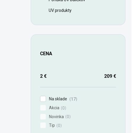
UV produkty
CENA
2
€
209
€
Na sklade
17
Akcia
0
Novinka
0
Tip
0