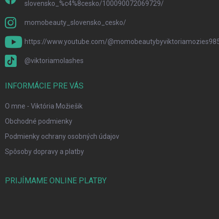
s
slovensko_%c4%8cesko/100090072069729/
u
momobeauty_slovensko_cesko/
https://www.youtube.com/@momobeautybyviktoriamozies98
@viktoriamolashes
INFORMÁCIE PRE VÁS
O mne - Viktória Možiešik
Obchodné podmienky
Podmienky ochrany osobných údajov
Spôsoby dopravy a platby
PRIJÍMAME ONLINE PLATBY