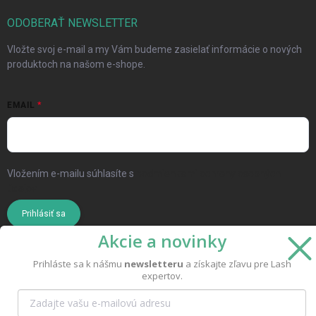
ODOBERAŤ NEWSLETTER
Vložte svoj e-mail a my Vám budeme zasielať informácie o nových
produktoch na našom e-shope.
EMAIL
Vložením e-mailu súhlasíte s
podmienkami ochrany osobných
údajov
Prihlásiť sa
Akcie a novinky
Prihláste sa k nášmu
newsletteru
a získajte zľavu pre Lash
expertov.