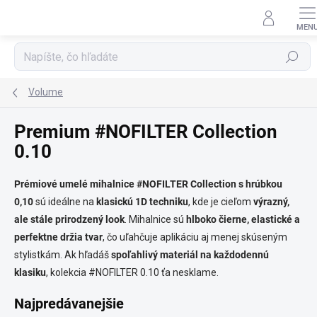
Prejsť
na
obsah
Hľadať
Volume
Premium #NOFILTER Collection
0.10
Prémiové umelé mihalnice #NOFILTER Collection s hrúbkou
0,10
sú ideálne na
klasickú 1D techniku
, kde je cieľom
výrazný,
ale stále prirodzený look
. Mihalnice sú
hlboko čierne, elastické a
perfektne držia tvar
, čo uľahčuje aplikáciu aj menej skúseným
stylistkám. Ak hľadáš
spoľahlivý materiál na každodennú
klasiku
, kolekcia #NOFILTER 0.10 ťa nesklame.
Najpredávanejšie