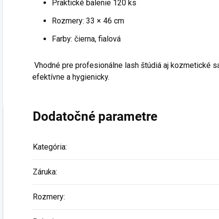
Praktické balenie 120 ks
Zásady spracovania os
Rozmery: 33 × 46 cm
* Zľava sa nevzťahuje na U
Farby: čierna, fialová
Vhodné pre profesionálne lash štúdiá aj kozmetické sal
efektívne a hygienicky.
Dodatočné parametre
Kategória
:
Záruka
:
Rozmery
: