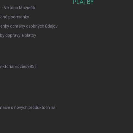
PLATBY
- Viktória Možiešik
dné podmienky
enky ochrany osobných údajov
y dopravy a platby
iktoriamozies9851
rmácie o nových produktoch na