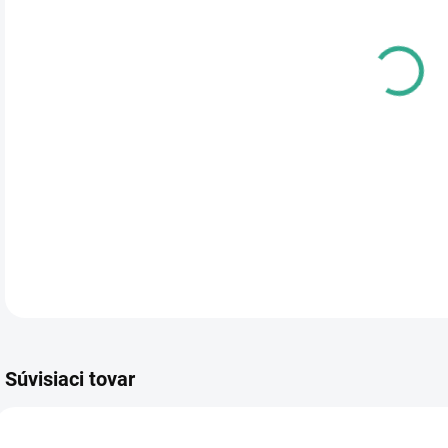
MÔŽ
MOŽ
Prak
lash
obsa
DETA
Súvisiaci tovar
0000143