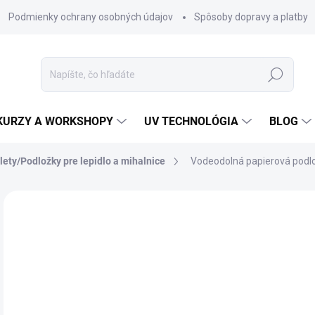
Podmienky ochrany osobných údajov
Spôsoby dopravy a platby
Hľadať
KURZY A WORKSHOPY
UV TECHNOLÓGIA
BLOG
lety/Podložky pre lepidlo a mihalnice
Vodeodolná papierová podl
Neohodnotené
Podrobnosti hodnotenia
12
10,
Jedn
ZVO
cena
FAR