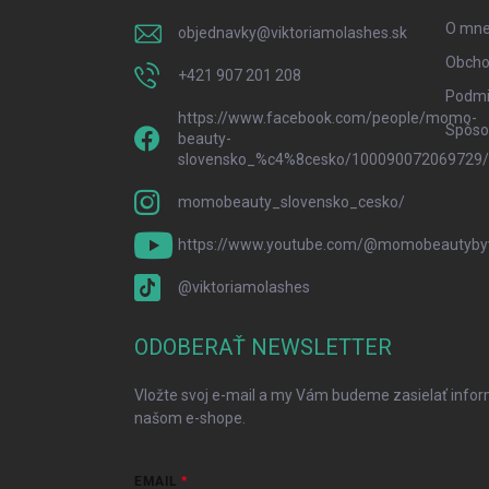
i
O mne 
objednavky
@
viktoriamolashes.sk
e
Obcho
+421 907 201 208
Podmi
https://www.facebook.com/people/momo-
Spôsob
beauty-
slovensko_%c4%8cesko/100090072069729/
momobeauty_slovensko_cesko/
https://www.youtube.com/@momobeautybyv
@viktoriamolashes
ODOBERAŤ NEWSLETTER
Vložte svoj e-mail a my Vám budeme zasielať info
našom e-shope.
EMAIL