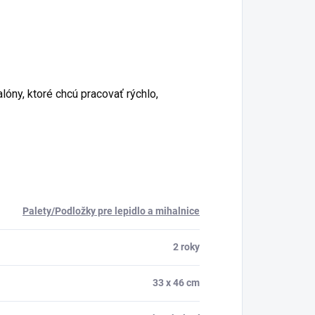
obných údajov
V lampy a kurzy.
óny, ktoré chcú pracovať rýchlo,
Palety/Podložky pre lepidlo a mihalnice
2 roky
33 x 46 cm