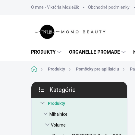
Prejsť
O mne - Viktória Možiešik
Obchodné podmienky
na
obsah
PRODUKTY
ORGANELLE PROMADE
Domov
Produkty
Pomôcky pre aplikáciu
Pa
B
Kategórie
o
Preskočiť
č
kategórie
n
Produkty
ý
Mihalnice
p
a
Volume
n