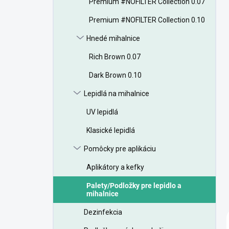
Premium #NOFILTER Collection 0.07
e
l
Premium #NOFILTER Collection 0.10
Hnedé mihalnice
Rich Brown 0.07
Dark Brown 0.10
Lepidlá na mihalnice
UV lepidlá
Klasické lepidlá
Pomôcky pre aplikáciu
Aplikátory a kefky
Palety/Podložky pre lepidlo a
mihalnice
Dezinfekcia