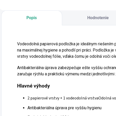
Popis
Hodnotenie
Vodeodolná papierová podložka je ideálnym riešením pr
na maximálnej hygiene a pohodlí pri práci. Podložka je 
Akcie a n
vrstvy vodeodolnej fólie, vďaka čomu je odolná voči ole
Prihláste sa k nášmu
newsl
Antibakteriálna úprava zabezpečuje ešte vyššiu ochran
zľavu* pre Lash e
zaručuje rýchlu a praktickú výmenu medzi jednotlivými
Hlavné výhody
2 papierové vrstvy + 1 vodeodolná vrstvaOdolná vo
Získať zľav
Antibakteriálna úprava pre vyššiu hygienu
Vaša e-mailová adresa je 