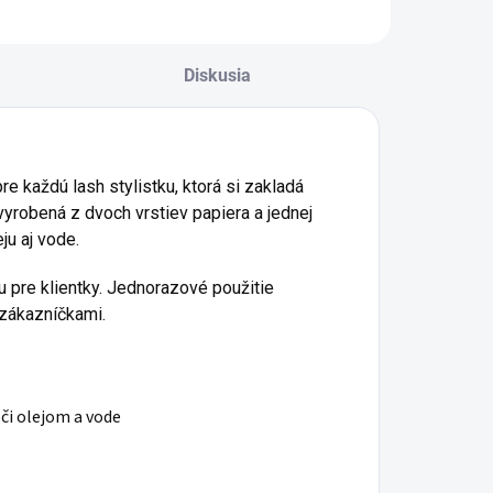
Diskusia
e každú lash stylistku, ktorá si zakladá
vyrobená z dvoch vrstiev papiera a jednej
ovinky
ju aj vode.
etteru
a získajte
u pre klientky. Jednorazové použitie
xpertov.
 zákazníčkami.
či olejom a vode
u!
u nás v bezpečí.