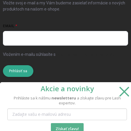
Vložte svoj e-mail a my Vám budeme zasielať informácie o nových
produktoch na našom e-shope.
EMAIL
Vložením e-mailu súhlasíte s
podmienkami ochrany osobných
údajov
Prihlásiť sa
Akcie a novinky
Prihláste sa k nášmu
newsletteru
a získajte zľavu pre Lash
expertov.
Copyright 2026
MoMo Beauty
. Všetky práva vyhradené.
Vytvoril Shoptet
Získať zľavu!