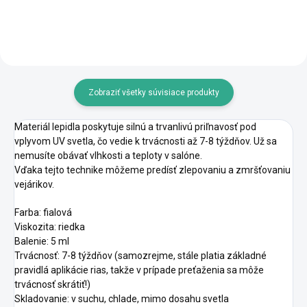
Zobraziť všetky súvisiace produkty
Materiál lepidla poskytuje silnú a trvanlivú priľnavosť pod
vplyvom UV svetla, čo vedie k trvácnosti až 7-8 týždňov. Už sa
nemusíte obávať vlhkosti a teploty v salóne.
Vďaka tejto technike môžeme predísť zlepovaniu a zmršťovaniu
vejárikov.
Farba: fialová
Viskozita: riedka
Balenie: 5 ml
Trvácnosť: 7-8 týždňov (samozrejme, stále platia základné
pravidlá aplikácie rias, takže v prípade preťaženia sa môže
trvácnosť skrátiť!)
Skladovanie: v suchu, chlade, mimo dosahu svetla