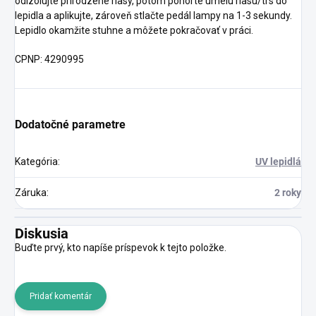
odizolujte prirodzené riasy, potom ponorte umelú riasu/trs do
lepidla a aplikujte, zároveň stlačte pedál lampy na 1-3 sekundy.
Lepidlo okamžite stuhne a môžete pokračovať v práci.
CPNP: 4290995
Dodatočné parametre
Kategória
:
UV lepidlá
Záruka
:
2 roky
Diskusia
Buďte prvý, kto napíše príspevok k tejto položke.
Pridať komentár