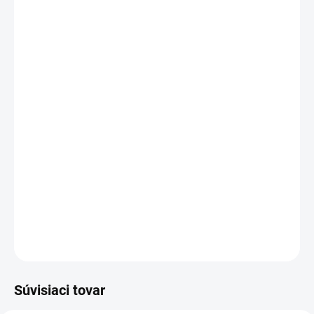
−
+
Pridať do košíka
UV Led lepidlo - OrgaMo "NEXT"
Objem: 5ml
Farba: Fialová
Naše lepidlo OrgaMo „NEXT“ vytvrdzované UV svetlom, ktoré
pomocou UV lampy OrgaMo Chance LED vytvrdne za 0,5-1,5
sekundy (v závislosti od množstva lepidla).
DETAILNÉ INFORMÁCIE
OPÝTAŤ SA
STRÁŽIŤ
Súvisiaci tovar