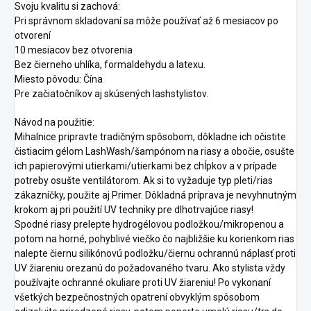
Svoju kvalitu si zachová:
Pri správnom skladovaní sa môže používať až 6 mesiacov po
otvorení
10 mesiacov bez otvorenia
Bez čierneho uhlíka, formaldehydu a latexu.
Miesto pôvodu: Čína
Pre začiatočníkov aj skúsených lashstylistov.
Návod na použitie:
Mihalnice pripravte tradičným spôsobom, dôkladne ich očistite
čistiacim gélom LashWash/šampónom na riasy a obočie, osušte
ich papierovými utierkami/utierkami bez chĺpkov a v prípade
potreby osušte ventilátorom. Ak si to vyžaduje typ pleti/rias
zákazníčky, použite aj Primer. Dôkladná príprava je nevyhnutným
krokom aj pri použití UV techniky pre dlhotrvajúce riasy!
Spodné riasy prelepte hydrogélovou podložkou/mikropenou a
potom na horné, pohyblivé viečko čo najbližšie ku korienkom rias
nalepte čiernu silikónovú podložku/čiernu ochrannú náplasť proti
UV žiareniu orezanú do požadovaného tvaru. Ako stylista vždy
používajte ochranné okuliare proti UV žiareniu! Po vykonaní
všetkých bezpečnostných opatrení obvyklým spôsobom