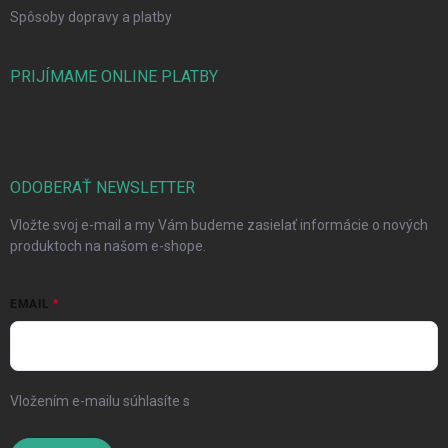
Spôsoby dopravy a platby
PRIJÍMAME ONLINE PLATBY
ODOBERAŤ NEWSLETTER
Vložte svoj e-mail a my Vám budeme zasielať informácie o nových
produktoch na našom e-shope.
EMAIL
Vložením e-mailu súhlasíte s
podmienkami ochrany osobných
údajov