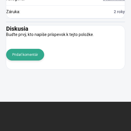
Záruka
:
2 roky
Diskusia
Buďte prvý, kto napíše príspevok k tejto položke.
Pridať komentár
Z
á
p
ä
t