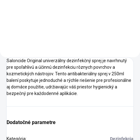
Kefky Lilac na mihalnice sú
Kefka Pink na mihalnice
ideálne na jemné rozčesávanie
zabezpečuje jemné a efektívne
a úpravu rias. Sada obsahuje...
rozčesávanie prirodzených aj...
Saloncide Original univerzálny dezinfekčný sprej je navrhnutý
pre spoľahlivú a účinnú dezinfekciu rôznych povrchov a
kozmetických nástrojov. Tento antibakteriálny sprej v 250ml
balení poskytuje jednoduché a rýchle riešenie pre profesionálne
aj domáce použitie, udržiavajúc váš priestor hygienický a
bezpečný pre každodenné aplikácie.
Dodatočné parametre
Kategória
:
Dezinfekcia