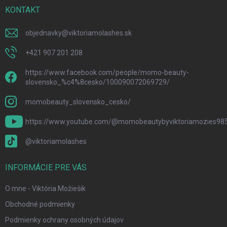
i
KONTAKT
e
objednavky
@
viktoriamolashes.sk
+421 907 201 208
https://www.facebook.com/people/momo-beauty-
slovensko_%c4%8cesko/100090072069729/
momobeauty_slovensko_cesko/
https://www.youtube.com/@momobeautybyviktoriamozies98
@viktoriamolashes
INFORMÁCIE PRE VÁS
O mne - Viktória Možiešik
Obchodné podmienky
Podmienky ochrany osobných údajov