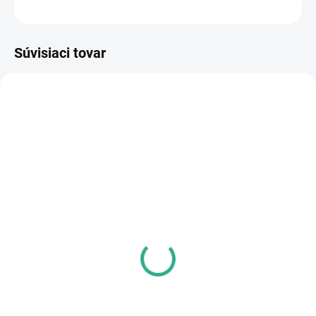
OPÝTAŤ SA
STRÁŽIŤ
Súvisiaci tovar
SKLADOM
SKLADOM
(>5 KS)
(5 KS)
Kefka na mihalnice Lilac,
Kefka na mihalnice Pink,
50 ks
50ks
7,50 €
6,60 €
6,10 € bez DPH
5,37 € bez DPH
Do košíka
Do košíka