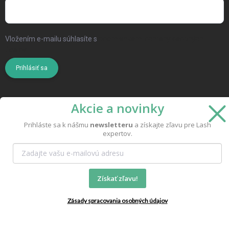
Vložením e-mailu súhlasíte s
podmienkami ochrany osobných
údajov
Prihlásiť sa
Akcie a novinky
Prihláste sa k nášmu
newsletteru
a získajte zľavu pre Lash
expertov.
Copyright 2026
MoMo Beauty
. Všetky práva vyhradené.
Vytvoril Shoptet
Získať zľavu!
Zásady spracovania osobných údajov