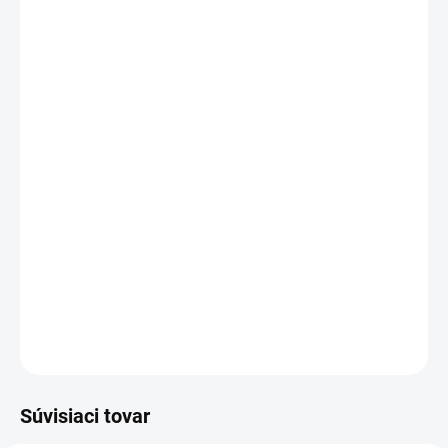
ZATOČENIE
DĹŽKA
MÔŽEME DORUČIŤ DO:
ZVOĽTE VARIANT
MOŽNOSTI DORUČENIA
−
+
Pridať do košíka
ProMade Bold Strip Fan 3D vejáriky s hrúbkou 0,07 mm ponúkajú
rýchlu aplikáciu a dlhú trvácnosť. Mix dĺžok 8-12 mm.
DETAILNÉ INFORMÁCIE
OPÝTAŤ SA
STRÁŽIŤ
Súvisiaci tovar