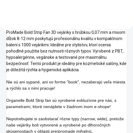
ProMade Bold Strip Fan 3D vejáriky s hrúbkou 0,07 mm a mixom
dĺžok 8-12 mm poskytujú profesionálnu kvalitu v kompaktnom
balení s 1000 vejárikmi. Ideálne pre stylistov, ktorí ocenia
pohodlné použitie bez nutnosti rôznych typov. Vyrobené z PBT,
hypoalergénne, vegánske a testované pre maximálnu
bezpečnosť. Tento produkt je ideálny pre kozmetické salóny, kde
je dôležitá rýchla a hygienická aplikácia.
Nie sú ani sypané, ani vo forme "book", nezaberajú veľa miesta
a rýchlo sa s nimi pracuje!
Organelle Bold Strip fan sú vyrobené exkluzívne pre nás, s
parametrami, ktoré nenájdete v žiadnom inom e-shope!
Nepotrebujete si zaobstarať rôzne typy (narrow, wide), pretože
naše vejáriky boli vytvorené a vyrobené po dlhoročných
skúsenostiach v oblasti pre/promade mihalníc.