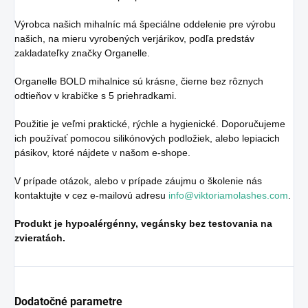
Výrobca našich mihalníc má špeciálne oddelenie pre výrobu
našich, na mieru vyrobených verjárikov, podľa predstáv
zakladateľky značky Organelle.
Organelle BOLD mihalnice sú krásne, čierne bez rôznych
odtieňov v krabičke s 5 priehradkami.
Použitie je veľmi praktické, rýchle a hygienické. Doporučujeme
ich používať pomocou silikónových podložiek, alebo lepiacich
pásikov, ktoré nájdete v našom e-shope.
V prípade otázok, alebo v prípade záujmu o školenie nás
kontaktujte v cez e-mailovú adresu
info@viktoriamolashes.com
.
P
rodukt je hypoalérgénny, vegánsky bez testovania na
zvieratách.
Dodatočné parametre