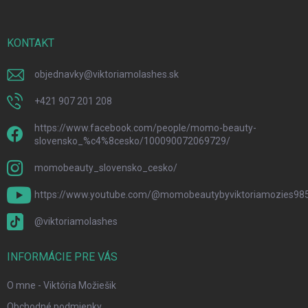
ä
t
i
KONTAKT
e
objednavky
@
viktoriamolashes.sk
+421 907 201 208
https://www.facebook.com/people/momo-beauty-
slovensko_%c4%8cesko/100090072069729/
momobeauty_slovensko_cesko/
https://www.youtube.com/@momobeautybyviktoriamozies98
@viktoriamolashes
INFORMÁCIE PRE VÁS
O mne - Viktória Možiešik
Obchodné podmienky