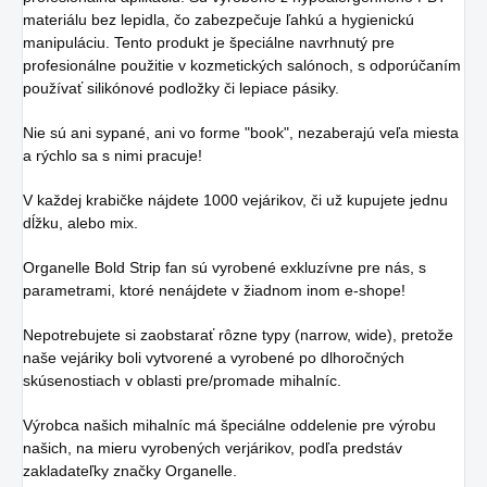
materiálu bez lepidla, čo zabezpečuje ľahkú a hygienickú
manipuláciu. Tento produkt je špeciálne navrhnutý pre
profesionálne použitie v kozmetických salónoch, s odporúčaním
používať silikónové podložky či lepiace pásiky.
Nie sú ani sypané, ani vo forme "book", nezaberajú veľa miesta
a rýchlo sa s nimi pracuje!
V každej krabičke nájdete 1000 vejárikov, či už kupujete jednu
dĺžku, alebo mix.
Organelle Bold Strip fan sú vyrobené exkluzívne pre nás, s
parametrami, ktoré nenájdete v žiadnom inom e-shope!
Nepotrebujete si zaobstarať rôzne typy (narrow, wide), pretože
naše vejáriky boli vytvorené a vyrobené po dlhoročných
skúsenostiach v oblasti pre/promade mihalníc.
Výrobca našich mihalníc má špeciálne oddelenie pre výrobu
našich, na mieru vyrobených verjárikov, podľa predstáv
zakladateľky značky Organelle.