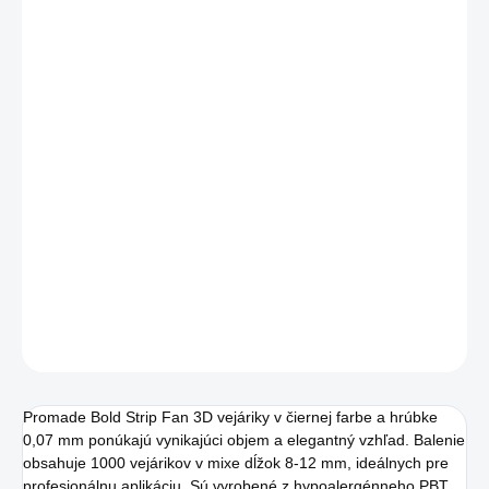
ZATOČENIE
MÔŽEME DORUČIŤ DO:
ZVOĽTE VARIANT
MOŽNOSTI DORUČENIA
−
+
Pridať do košíka
Promade Bold Strip Fan 3D vejáriky s hrúbkou 0,07 mm poskytujú
elegantný objem. Praktický mix dĺžok v čiernej farbe, ideálne pre
stylistov na efektívnu prácu.
DETAILNÉ INFORMÁCIE
OPÝTAŤ SA
STRÁŽIŤ
Promade Bold Strip Fan 3D vejáriky v čiernej farbe a hrúbke
0,07 mm ponúkajú vynikajúci objem a elegantný vzhľad. Balenie
obsahuje 1000 vejárikov v mixe dĺžok 8-12 mm, ideálnych pre
profesionálnu aplikáciu. Sú vyrobené z hypoalergénneho PBT