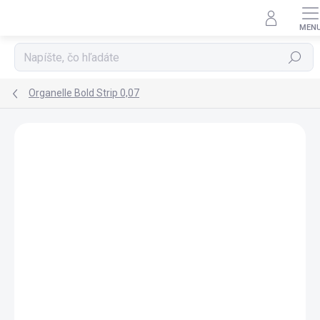
Prejsť
na
obsah
Hľadať
Organelle Bold Strip 0,07
Podrobnosti hodnotenia
Neohodnotené
ZNAČKA:
ORGANELLE