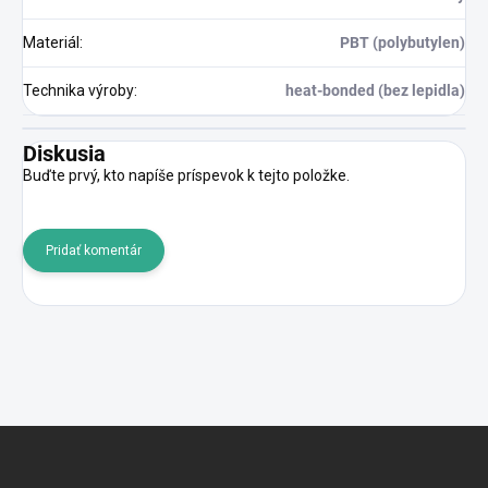
Materiál
:
PBT (polybutylen)
Technika výroby
:
heat-bonded (bez lepidla)
Diskusia
Buďte prvý, kto napíše príspevok k tejto položke.
Pridať komentár
Z
á
p