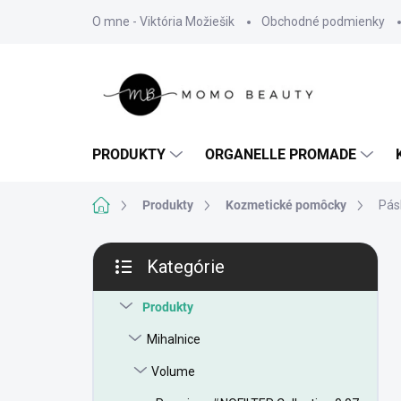
Prejsť
O mne - Viktória Možiešik
Obchodné podmienky
na
obsah
PRODUKTY
ORGANELLE PROMADE
Domov
Produkty
Kozmetické pomôcky
Pás
B
Kategórie
o
Preskočiť
č
kategórie
n
Produkty
ý
Mihalnice
p
a
Volume
n