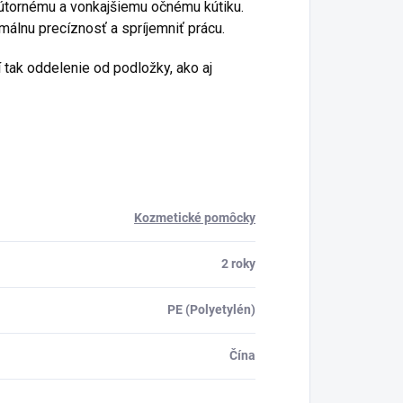
nútornému a vonkajšiemu očnému kútiku.
lnu precíznosť a spríjemniť prácu.
í tak oddelenie od podložky, ako aj
Kozmetické pomôcky
2 roky
PE (Polyetylén)
Čína