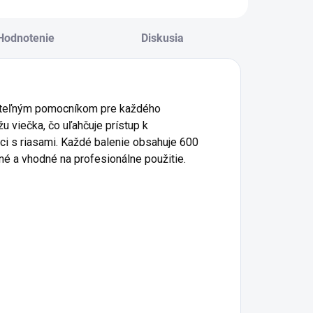
ihalnice s...
jemným leskom,...
Hodnotenie
Diskusia
dateľným pomocníkom pre každého
u viečka, čo uľahčuje prístup k
ráci s riasami. Každé balenie obsahuje 600
é a vhodné na profesionálne použitie.