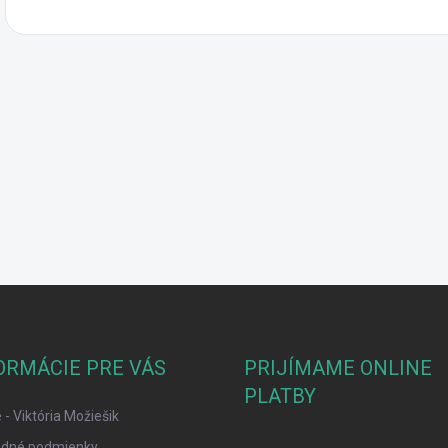
ORMÁCIE PRE VÁS
PRIJÍMAME ONLINE
PLATBY
- Viktória Možiešik
dné podmienky