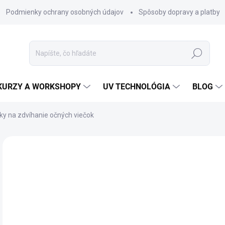
Podmienky ochrany osobných údajov
Spôsoby dopravy a platby
Hľadať
KURZY A WORKSHOPY
UV TECHNOLÓGIA
BLOG
ky na zdvíhanie očných viečok
Neohodnotené
Podrobnosti hodnotenia
7,
5,9
Jedn
0,01 
cena
VY
MOŽ