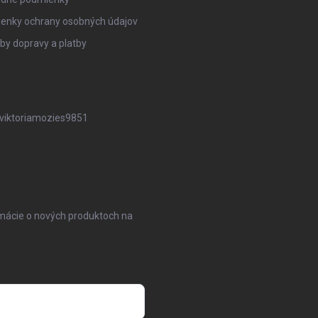
enky ochrany osobných údajov
y dopravy a platby
iktoriamozies9851
rmácie o nových produktoch na