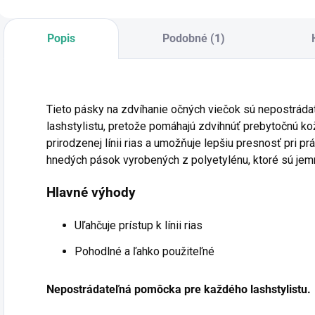
m
Popis
Podobné (1)
Tieto pásky na zdvíhanie očných viečok sú nepostrá
lashstylistu, pretože pomáhajú zdvihnúť prebytočnú kož
prirodzenej línii rias a umožňuje lepšiu presnosť pri p
hnedých pások vyrobených z polyetylénu, ktoré sú jemn
Hlavné výhody
Uľahčuje prístup k línii rias
Pohodlné a ľahko použiteľné
Nepostrádateľná pomôcka pre každého lashstylistu.