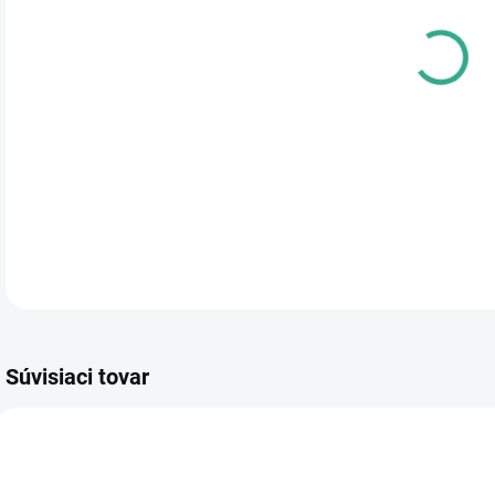
DOR
Pásk
zdvi
líni
Far
DETA
Súvisiaci tovar
000131
000702