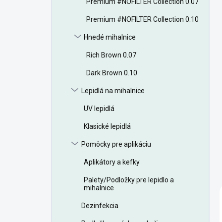
Premium #NOFILTER Collection 0.07
e
l
Premium #NOFILTER Collection 0.10
Hnedé mihalnice
Rich Brown 0.07
Dark Brown 0.10
Lepidlá na mihalnice
UV lepidlá
Klasické lepidlá
Pomôcky pre aplikáciu
Aplikátory a kefky
Palety/Podložky pre lepidlo a
mihalnice
Dezinfekcia