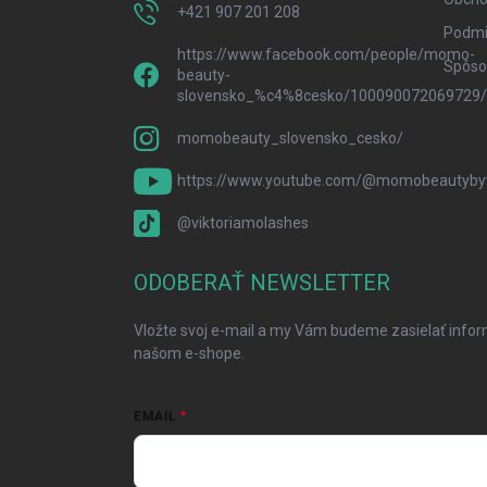
+421 907 201 208
Podmi
https://www.facebook.com/people/momo-
Spôsob
beauty-
slovensko_%c4%8cesko/100090072069729/
momobeauty_slovensko_cesko/
https://www.youtube.com/@momobeautybyv
@viktoriamolashes
ODOBERAŤ NEWSLETTER
Vložte svoj e-mail a my Vám budeme zasielať info
našom e-shope.
EMAIL