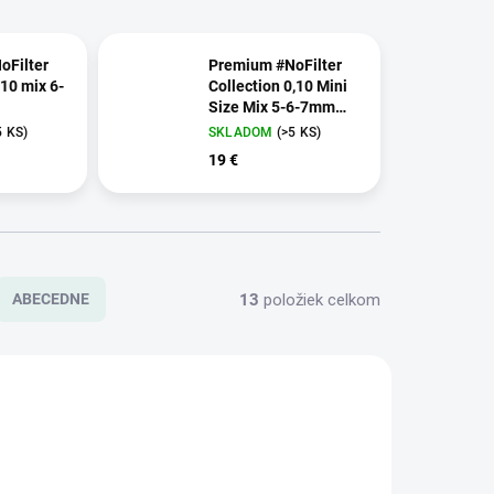
oFilter
Premium #NoFilter
,10 mix 6-
Collection 0,10 Mini
Size Mix 5-6-7mm
(Brown Tape)
5 KS)
SKLADOM
(>5 KS)
19 €
13
položiek celkom
ABECEDNE