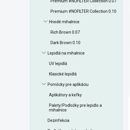
Premium #NOFILTER Collection 0.07
e
l
Premium #NOFILTER Collection 0.10
Hnedé mihalnice
Rich Brown 0.07
Dark Brown 0.10
Lepidlá na mihalnice
UV lepidlá
Klasické lepidlá
Pomôcky pre aplikáciu
Aplikátory a kefky
Palety/Podložky pre lepidlo a
mihalnice
Dezinfekcia