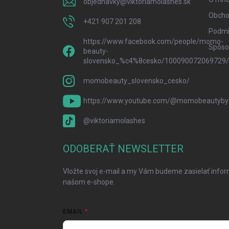
objednavky
@
viktoriamolashes.sk
e
Obcho
+421 907 201 208
Podmi
https://www.facebook.com/people/momo-
Spôsob
beauty-
slovensko_%c4%8cesko/100090072069729/
momobeauty_slovensko_cesko/
https://www.youtube.com/@momobeautybyv
@viktoriamolashes
ODOBERAŤ NEWSLETTER
Vložte svoj e-mail a my Vám budeme zasielať info
našom e-shope.
EMAIL