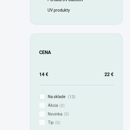
UV produkty
CENA
14
€
22
€
Na sklade
13
Akcia
0
Novinka
0
Tip
0