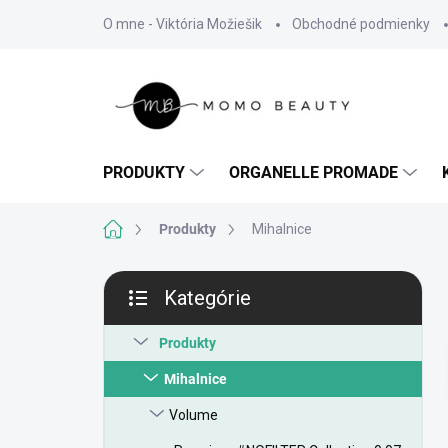
Prejsť
O mne - Viktória Možiešik
Obchodné podmienky
na
obsah
PRODUKTY
ORGANELLE PROMADE
Domov
Produkty
Mihalnice
B
Kategórie
o
Preskočiť
č
kategórie
n
Produkty
ý
Mihalnice
p
a
Volume
n