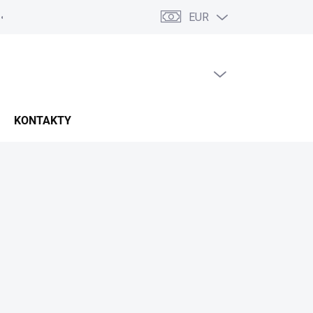
EUR
PRÁZDNY KOŠÍK
NÁKUPNÝ
KOŠÍK
KONTAKTY