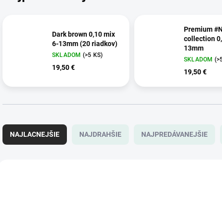
Premium #N
Dark brown 0,10 mix
collection 0
6-13mm (20 riadkov)
13mm
SKLADOM
(>5 KS)
SKLADOM
(>
19,50 €
19,50 €
R
a
NAJLACNEJŠIE
NAJDRAHŠIE
NAJPREDÁVANEJŠIE
d
e
n
V
i
ý
0001330
e
p
p
i
r
s
o
p