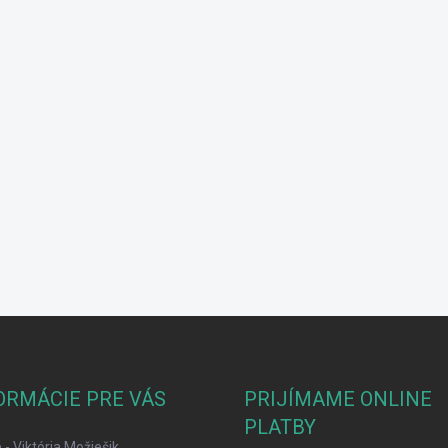
ORMÁCIE PRE VÁS
PRIJÍMAME ONLINE
PLATBY
- Viktória Možiešik