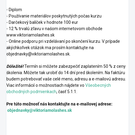
- Diplom
- Používanie materiálov poskytnutých počas kurzu
- Darčekový balíček v hodnote 100 eur
- 12 % trvalú zľavu v našom internetovom obchode
www.viktoriamolashes.sk
- Online podporu pri vzdelávaní po skončení kurzu. V prípade
akýchkoľvek otázok ma prosím kontaktujte na
objednavky@viktoriamolashes.sk.
Dôležité!
Termín si môžete zabezpečiť zaplatením 50 % z ceny
školenia. Môžete tak urobiť do 14 dní pred školením. Na faktúru
budem potrebovať vaše celé meno, adresu a e-mailovú adresu.
Viac informácií o možnostiach nájdete vo
Všeobecných
obchodných podmienkach
, časť 5.1.1.
Pre túto možnosť nás kontaktujte na e-mailovej adrese:
objednavky@viktoriamolashes.sk