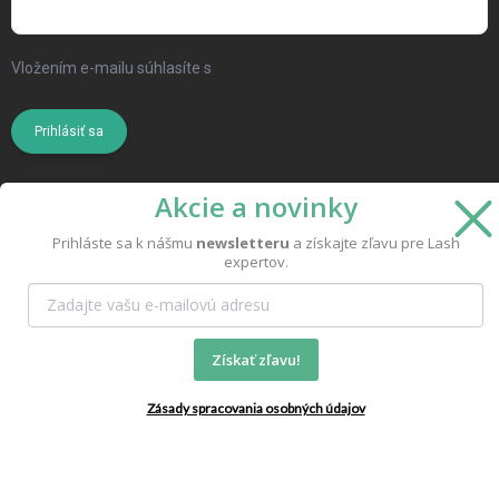
Vložením e-mailu súhlasíte s
podmienkami ochrany osobných
údajov
Prihlásiť sa
Akcie a novinky
Prihláste sa k nášmu
newsletteru
a získajte zľavu pre Lash
expertov.
Copyright 2026
MoMo Beauty
. Všetky práva vyhradené.
Vytvoril Shoptet
Získať zľavu!
Zásady spracovania osobných údajov