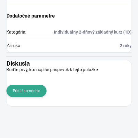
Dodatočné parametre
Kategória
:
Individuálny 2-dňový základný kurz (1D)
Záruka
:
2 roky
Diskusia
Buďte prvý, kto napíše príspevok k tejto položke.
Pridať komentár