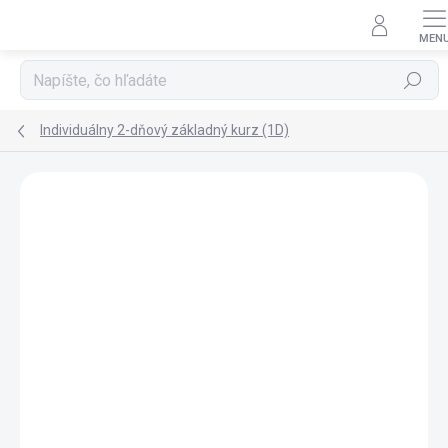
Prejsť
na
obsah
Hľadať
Individuálny 2-dňový základný kurz (1D)
Podrobnosti hodnotenia
Neohodnotené