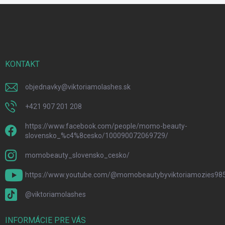
Z
á
p
ä
t
i
KONTAKT
e
objednavky
@
viktoriamolashes.sk
+421 907 201 208
https://www.facebook.com/people/momo-beauty-
slovensko_%c4%8cesko/100090072069729/
momobeauty_slovensko_cesko/
https://www.youtube.com/@momobeautybyviktoriamozies98
@viktoriamolashes
INFORMÁCIE PRE VÁS