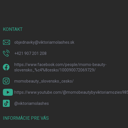
á
p
ä
t
i
KONTAKT
e
objednavky
@
viktoriamolashes.sk
+421 907 201 208
https://www.facebook.com/people/momo-beauty-
slovensko_%c4%8cesko/100090072069729/
momobeauty_slovensko_cesko/
https://www.youtube.com/@momobeautybyviktoriamozies98
@viktoriamolashes
INFORMÁCIE PRE VÁS