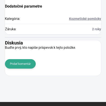
Dodatočné parametre
Kategória
:
Kozmetické pomôcky
Záruka
:
2 roky
Diskusia
Buďte prvý, kto napíše príspevok k tejto položke.
Pridať komentár
Z