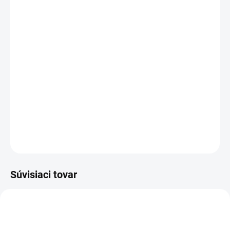
12.8.2026
MOŽNOSTI
DORUČENIA
−
+
Pridať do košíka
Digitálna meteostanica s hodinkami kombinuje presné merania
počasia, teploty a času v elegantnom dizajne. Skvelý doplnok pre
domácnosti a kancelárie.
DETAILNÉ INFORMÁCIE
OPÝTAŤ SA
STRÁŽIŤ
Súvisiaci tovar