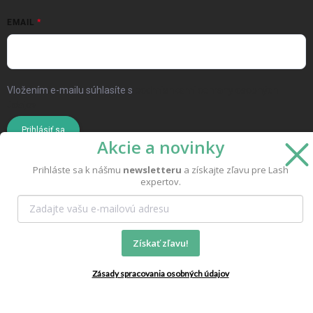
EMAIL
Vložením e-mailu súhlasíte s
podmienkami ochrany osobných
údajov
Prihlásiť sa
Akcie a novinky
Prihláste sa k nášmu
newsletteru
a získajte zľavu pre Lash
expertov.
Copyright 2026
MoMo Beauty
. Všetky práva vyhradené.
Získať zľavu!
Vytvoril Shoptet
Zásady spracovania osobných údajov