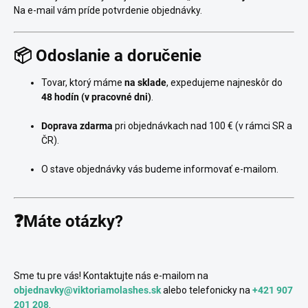
Na e-mail vám príde potvrdenie objednávky.
📦 Odoslanie a doručenie
Tovar, ktorý máme
na sklade
, expedujeme najneskôr do
48 hodín (v pracovné dni)
.
Doprava zdarma
pri objednávkach nad 100 € (v rámci SR a
ČR).
O stave objednávky vás budeme informovať e-mailom.
❓Máte otázky?
Sme tu pre vás! Kontaktujte nás e-mailom na
objednavky@viktoriamolashes.sk
alebo telefonicky na
+421 907
201 208
.